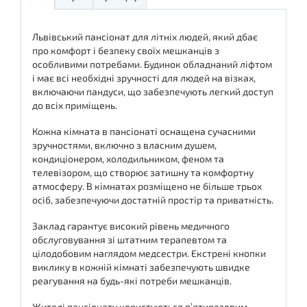
Львівський пансіонат для літніх людей, який дбає
про комфорт і безпеку своїх мешканців з
особливими потребами. Будинок обладнаний ліфтом
і має всі необхідні зручності для людей на візках,
включаючи пандуси, що забезпечують легкий доступ
до всіх приміщень.
Кожна кімната в пансіонаті оснащена сучасними
зручностями, включно з власним душем,
кондиціонером, холодильником, феном та
телевізором, що створює затишну та комфортну
атмосферу. В кімнатах розміщено не більше трьох
осіб, забезпечуючи достатній простір та приватність.
Заклад гарантує високий рівень медичного
обслуговування зі штатним терапевтом та
цілодобовим наглядом медсестри. Екстрені кнопки
виклику в кожній кімнаті забезпечують швидке
реагування на будь-які потреби мешканців.
Жителі пансіонату користуються п’ятиразовим