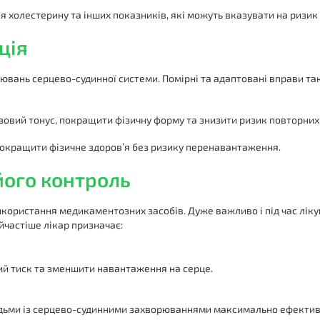
я холестерину та інших показників, які можуть вказувати на ризи
ція
вань серцево-судинної системи. Помірні та адаптовані вправи тако
язовий тонус, покращити фізичну форму та знизити ризик повторних
покращити фізичне здоров’я без ризику перенавантаження.
його контроль
ористання медикаментозних засобів. Дуже важливо і під час лікув
частіше лікар призначає:
й тиск та зменшити навантаження на серце.
юдьми із серцево-судинними захворюваннями максимально ефективни