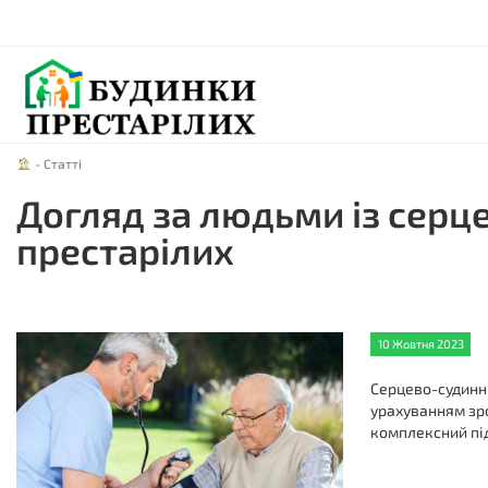
-
Статті
Догляд за людьми із сер
престарілих
10 Жовтня 2023
Серцево-судинні
урахуванням зро
комплексний під