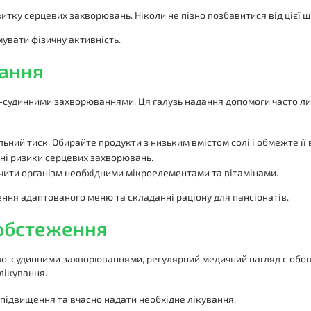
итку серцевих захворювань. Ніколи не пізно позбавитися від цієї ш
мувати фізичну активність.
вання
во-судинними захворюваннями. Ця галузь надання допомоги часто л
ьний тиск. Обирайте продукти з низьким вмістом солі і обмежте її 
зні ризики серцевих захворювань.
чити організм необхідними мікроелементами та вітамінами.
ння адаптованого меню та складанні раціону для пансіонатів.
 обстеження
во-судинними захворюваннями, регулярний медичний нагляд є обов’
лікування.
підвищення та вчасно надати необхідне лікування.