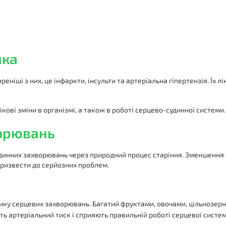
ика
ніші з них, це інфаркти, інсульти та артеріальна гіпертензія. Їх
кові зміни в організмі, а також в роботі серцево-судинної системи
ворювань
инних захворювань через природний процес старіння. Зменшення фі
 призвести до серйозних проблем.
ику серцевих захворювань. Багатий фруктами, овочами, цільнозерн
ь артеріальний тиск і сприяють правильній роботі серцевої систе