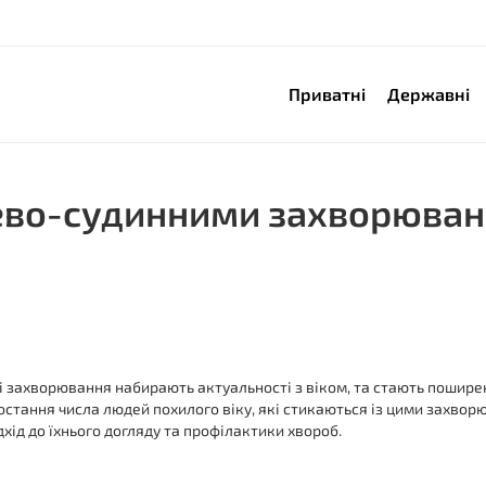
Приватні
Державні
цево-судинними захворюван
 захворювання набирають актуальності з віком, та стають пошире
стання числа людей похилого віку, які стикаються із цими захво
хід до їхнього догляду та профілактики хвороб.