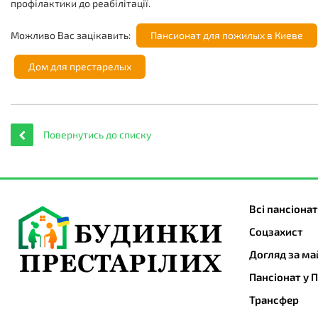
профілактики до реабілітації.
Можливо Вас зацікавить:
Пансионат для пожилых в Киеве
Дом для престарелых
Повернутись до списку
Всі пансіона
Cоцзахист
Догляд за ма
Пансіонат у 
Трансфер