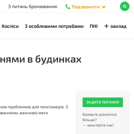
З питань бронювання:
Подзвонити
Хоспіси
З особливими потребами
ПНІ
заклад
нями в будинках
ЗАДАТИ ПИТАННЯ
ною проблемою для пенсіонерів. З
рюваннями, важливо мати
Бажаєте дізнатися
більше?
— запитайте нас!