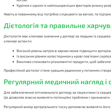
Куріння є одним із найпоширеніших факторів ризику розв
Навіть в поважному віці потрібно слідкувати за вагою, та підтри
Дієтологія та правильне харчу
Дієтологія має ключове значення у догляді за людьми із серце
ключові аспекти:
Високий рівень натрію в харчах може підвищити артеріал
Із високим рівнем холестерином у крові пов’язані серйо
Важливо споживати різноманітні продукти, щоб забезпе
Професійний дієтолог стане кращим радником у питаннях створе
Регулярний медичний нагляд і
Для забезпечення оптимального догляду за пацієнтами із серце
Це дозволяє вчасно виявляти потенційні проблеми і призначати 
Регулярний вимір артеріального тиску допомагає виявляти його 