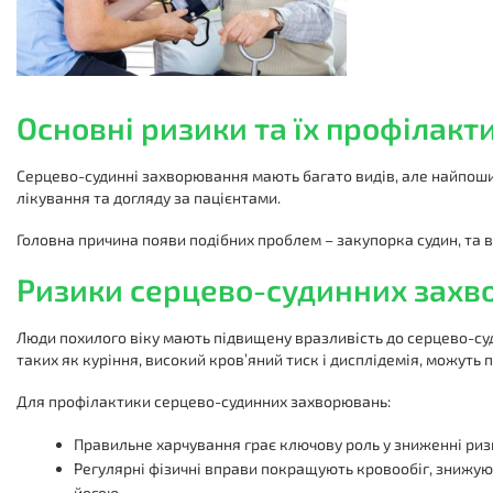
Основні ризики та їх профілакт
Серцево-судинні захворювання мають багато видів, але найпошире
лікування та догляду за пацієнтами.
Головна причина появи подібних проблем – закупорка судин, та ві
Ризики серцево-судинних зах
Люди похилого віку мають підвищену вразливість до серцево-суд
таких як куріння, високий кров’яний тиск і дисплідемія, можуть
Для профілактики серцево-судинних захворювань:
Правильне харчування грає ключову роль у зниженні риз
Регулярні фізичні вправи покращують кровообіг, знижуют
йогою.