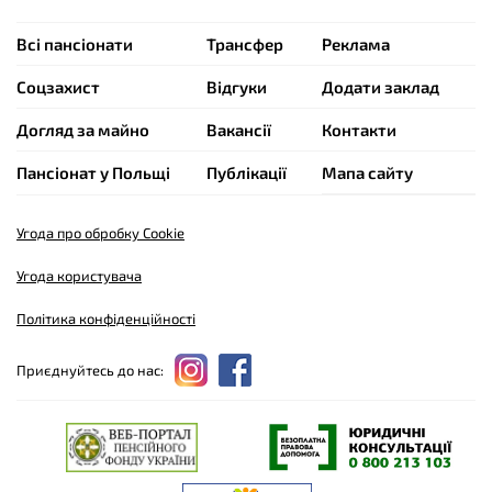
Всі пансіонати
Трансфер
Реклама
Cоцзахист
Відгуки
Додати заклад
Догляд за майно
Вакансії
Контакти
Пансіонат у Польщі
Публікації
Мапа сайту
Угода про обробку Cookie
Угода користувача
Політика конфіденційності
Приєднуйтесь до нас: