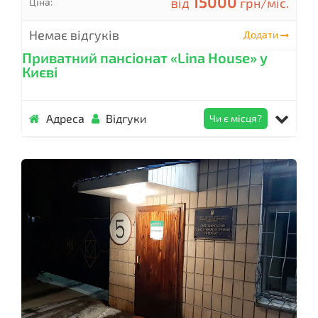
15000
від
грн/міс.
Ціна:
Немає відгуків
Додати
Приватний пансіонат «Lina House» у
Києві
Адреса
Відгуки
Чи є місця?