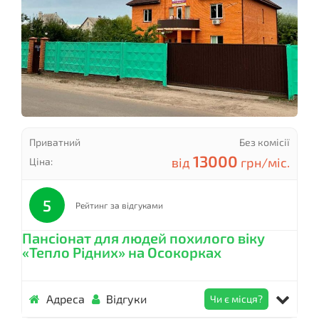
Приватний
Без комісії
13000
від
грн/міс.
Ціна:
5
Рейтинг за відгуками
Пансіонат для людей похилого віку
«Тепло Рідних» на Осокорках
Адреса
Відгуки
Чи є місця?