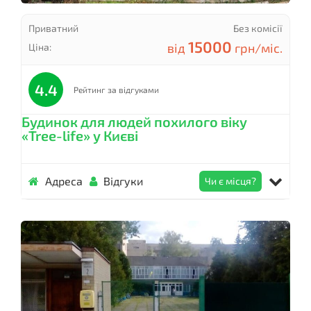
Приватний
Без комісії
15000
від
грн/міс.
Ціна:
4.4
Рейтинг за відгуками
Будинок для людей похилого віку
«Tree-life» у Києві
Адреса
Відгуки
Чи є місця?