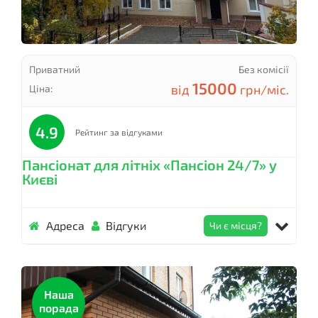
Приватний
Без комісії
15000
від
грн/міс.
Ціна:
4.9
Рейтинг за відгуками
Пансіонат для літніх «Пансіон 24/7» у
Києві
Адреса
Відгуки
Чи є місця?
Наша
порада