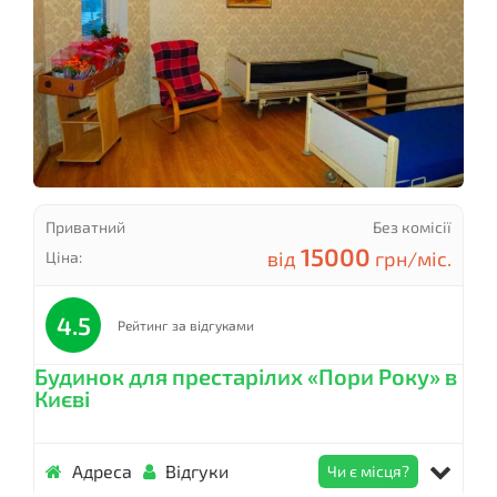
Приватний
Без комісії
15000
від
грн/міс.
Ціна:
4.5
Рейтинг за відгуками
Будинок для престарілих «Пори Року» в
Києві
Адреса
Відгуки
Чи є місця?