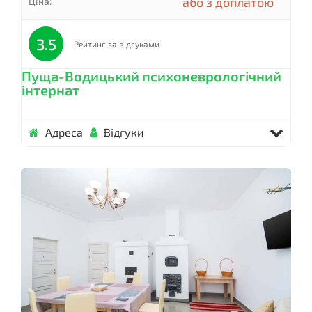
або з доплатою
Ціна:
3.5
Рейтинг за відгуками
Пуща-Водицький психоневрологічний
інтернат
Адреса
Відгуки