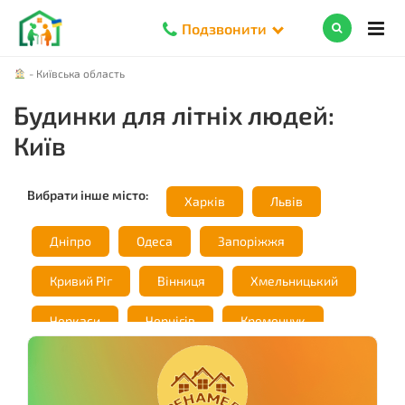
Подзвонити
-
Київська область
Будинки для літніх людей:
Київ
Вибрати інше місто:
Харків
Львів
Дніпро
Одеса
Запоріжжя
Кривий Ріг
Вінниця
Хмельницький
Черкаси
Чернігів
Кременчук
Вишгород
Чернівці
Тернопіль
Житомир
Івано-Франківськ
Луцьк