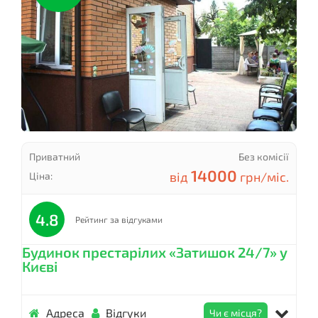
Приватний
Без комісії
14000
від
грн/міс.
Ціна:
4.8
Рейтинг за відгуками
Будинок престарілих «Затишок 24/7» у
Києві
Адреса
Відгуки
Чи є місця?