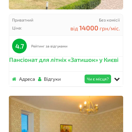
Приватний
Без комісії
14000
від
грн/міс.
Ціна:
4.7
Рейтинг за відгуками
Пансіонат для літніх «Затишок» у Києві
Адреса
Відгуки
Чи є місця?