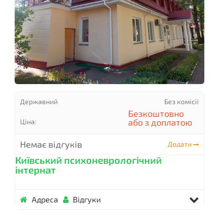
Державний
Без комісії
Безкоштовно
або з доплатою
Ціна:
Немає відгуків
Додати
Київський психоневрологічний
інтернат
Адреса
Відгуки