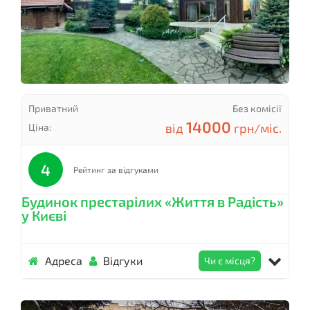
Приватний
Без комісії
14000
від
грн/міс.
Ціна:
4
Рейтинг за відгуками
Будинок престарілих «Життя в Радість»
у Києві
Адреса
Відгуки
Чи є місця?