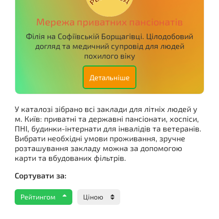
Миколаїв
Полтава
Рівне
Мережа приватних пансіонатів
Філія на Софіївській Борщагівці. Цілодобовий
Кропивницький
Суми
Високий
догляд та медичний супровід для людей
похилого віку
Ужгород
Детальніше
У каталозі зібрано всі заклади для літніх людей у
м. Київ: приватні та державні пансіонати, хоспіси,
ПНІ, будинки-інтернати для інвалідів та ветеранів.
Вибрати необхідні умови проживання, зручне
розташування закладу можна за допомогою
карти та вбудованих фільтрів.
Сортувати за:
Рейтингом
Ціною