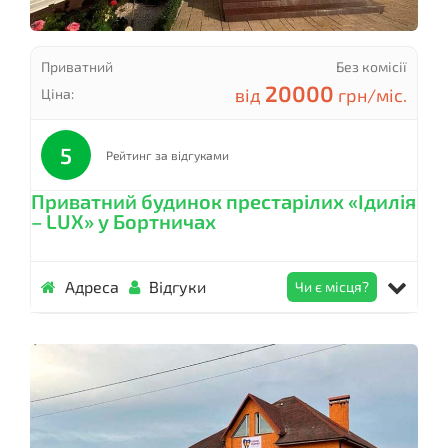
Приватний
Без комісії
20000
від
грн/міс.
Ціна:
5
Рейтинг за відгуками
Приватний будинок престарілих «Ідилія
– LUX» у Бортничах
Адреса
Відгуки
Чи є місця?