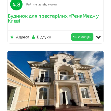
4.8
Рейтинг за відгуками
Будинок для престарілих «РенаМед» у
Києві
Адреса
Відгуки
Чи є місця?