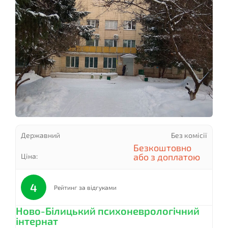
Державний
Без комісії
Безкоштовно
або з доплатою
Ціна:
4
Рейтинг за відгуками
Ново-Білицький психоневрологічний
інтернат