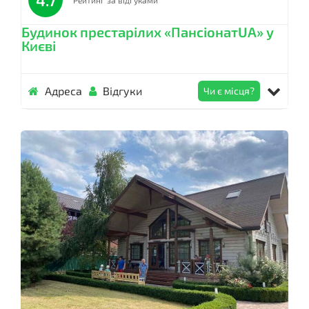
4.7
Рейтинг за відгуками
Будинок престарілих «ПансіонатUA» у
Києві
Адреса
Відгуки
Чи є місця?