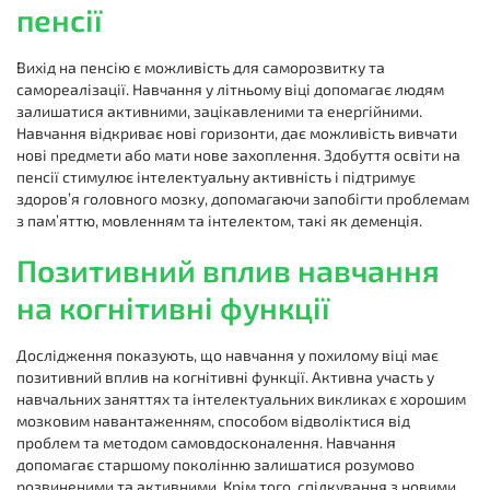
пенсії
Вихід на пенсію є можливість для саморозвитку та
самореалізації. Навчання у літньому віці допомагає людям
залишатися активними, зацікавленими та енергійними.
Навчання відкриває нові горизонти, дає можливість вивчати
нові предмети або мати нове захоплення. Здобуття освіти на
пенсії стимулює інтелектуальну активність і підтримує
здоров’я головного мозку, допомагаючи запобігти проблемам
з пам’яттю, мовленням та інтелектом, такі як деменція.
Позитивний вплив навчання
на когнітивні функції
Дослідження показують, що навчання у похилому віці має
позитивний вплив на когнітивні функції. Активна участь у
навчальних заняттях та інтелектуальних викликах є хорошим
мозковим навантаженням, способом відволіктися від
проблем та методом самовдосконалення. Навчання
допомагає старшому поколінню залишатися розумово
розвиненими та активними. Крім того, спілкування з новими