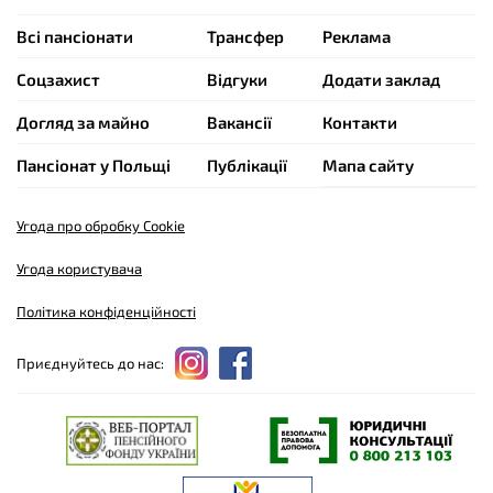
Всі пансіонати
Трансфер
Реклама
Cоцзахист
Відгуки
Додати заклад
Догляд за майно
Вакансії
Контакти
Пансіонат у Польщі
Публікації
Мапа сайту
Угода про обробку Cookie
Угода користувача
Політика конфіденційності
Приєднуйтесь до нас: