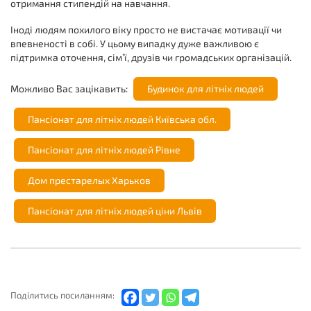
отримання стипендій на навчання.
Іноді людям похилого віку просто не вистачає мотивації чи
впевненості в собі. У цьому випадку дуже важливою є
підтримка оточення, сім’ї, друзів чи громадських організацій.
Можливо Вас зацікавить:
Будинок для літніх людей
Пансіонат для літніх людей Київська обл.
Пансіонат для літніх людей Рівне
Дом престарелых Харьков
Пансіонат для літніх людей ціни Львів
Подiлитись посиланням: