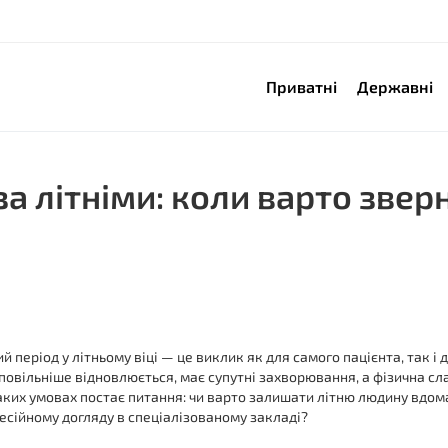
Приватні
Державні
а літніми: коли варто звер
й період у літньому віці — це виклик як для самого пацієнта, так і
повільніше відновлюється, має супутні захворювання, а фізична сл
 таких умовах постає питання: чи варто залишати літню людину вдома
фесійному догляду в спеціалізованому закладі?