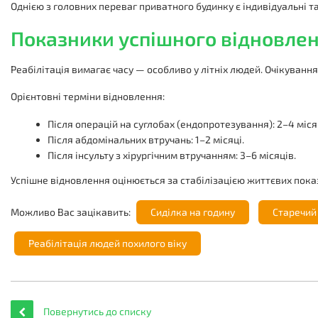
Однією з головних переваг приватного будинку є індивідуальні та
Показники успішного відновлен
Реабілітація вимагає часу — особливо у літніх людей. Очікуванн
Орієнтовні терміни відновлення:
Після операцій на суглобах (ендопротезування): 2–4 міся
Після абдомінальних втручань: 1–2 місяці.
Після інсульту з хірургічним втручанням: 3–6 місяців.
Успішне відновлення оцінюється за стабілізацією життєвих пок
Можливо Вас зацікавить:
Сиділка на годину
Старечий
Реабілітація людей похилого віку
Повернутись до списку