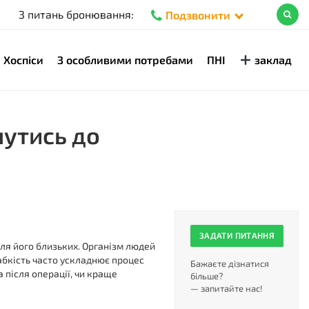
З питань бронювання:
Подзвонити
Хоспіси
З особливими потребами
ПНІ
заклад
нутись до
ЗАДАТИ ПИТАННЯ
 для його близьких. Організм людей
абкість часто ускладнює процес
Бажаєте дізнатися
 після операції, чи краще
більше?
— запитайте нас!