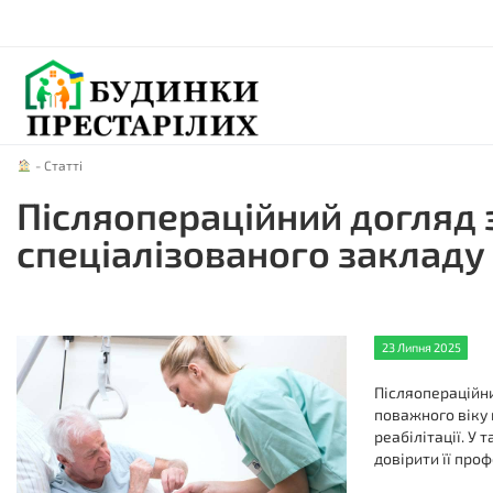
-
Статті
Післяопераційний догляд з
спеціалізованого закладу
23 Липня 2025
Післяопераційни
поважного віку 
реабілітації. У
довірити її про