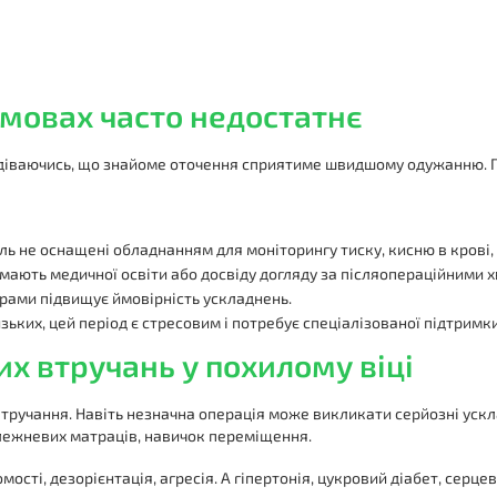
мовах часто недостатнє
подіваючись, що знайоме оточення сприятиме швидшому одужанню. 
ль не оснащені обладнанням для моніторингу тиску, кисню в крові, 
е мають медичної освіти або досвіду догляду за післяопераційними 
рами підвищує ймовірність ускладнень.
зьких, цей період є стресовим і потребує спеціалізованої підтримки
их втручань у похилому віці
о втручання. Навіть незначна операція може викликати серйозні уск
лежневих матраців, навичок переміщення.
мості, дезорієнтація, агресія. А гіпертонія, цукровий діабет, сер