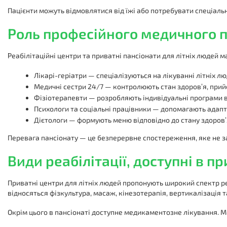
Пацієнти можуть відмовлятися від їжі або потребувати спеціаль
Роль професійного медичного п
Реабілітаційні центри та приватні пансіонати для літніх людей
Лікарі-геріатри — спеціалізуються на лікуванні літніх лю
Медичні сестри 24/7 — контролюють стан здоров’я, прийо
Фізіотерапевти — розробляють індивідуальні програми в
Психологи та соціальні працівники — допомагають адапт
Дієтологи — формують меню відповідно до стану здоров’
Перевага пансіонату — це безперервне спостереження, яке не 
Види реабілітації, доступні в п
Приватні центри для літніх людей пропонують широкий спектр реа
відносяться фізкультура, масаж, кінезотерапія, вертикалізація 
Окрім цього в пансіонаті доступне медикаментозне лікування. М