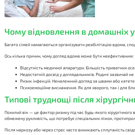
Чому відновлення в домашніх у
Багато сімей намагаються організувати реабілітацію вдома, с
Ось кілька причин, чому догляд вдома може бути неефективним:
Відсутність медичної апаратури. Більшість приватних осе
Недостатній досвід у доглядальників. Родичі зазвичай н
Ризик інфекцій. Неналежний догляд за швами або катете
Психоемоційне виснаження. Як для хворого, так і для бли
Типові труднощі після хірургічн
Похилий вік — це фактор ризику під час будь-якого хірургічног
обмежену рухливість, що потребує спеціальних ліжок, протипро
Після наркозу або через стрес часто виникають сплутаність свідо