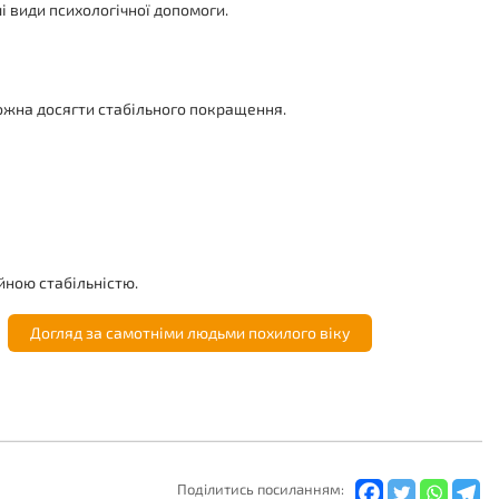
ші види психологічної допомоги.
можна досягти стабільного покращення.
йною стабільністю.
Догляд за самотніми людьми похилого віку
Подiлитись посиланням: