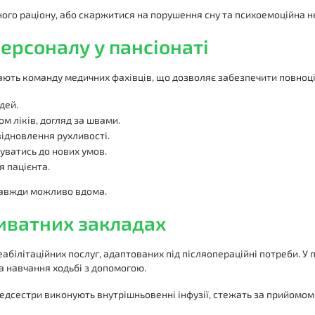
ного раціону, або скаржитися на порушення сну та психоемоційна не
ерсоналу у пансіонаті
 мають команду медичних фахівців, що дозволяє забезпечити повноц
дей.
м ліків, догляд за швами.
ідновлення рухливості.
уватись до нових умов.
я пацієнта.
завжди можливо вдома.
риватних закладах
білітаційних послуг, адаптованих під післяопераційні потреби. У п
та навчання ходьбі з допомогою.
едсестри виконують внутрішньовенні інфузії, стежать за прийомом 