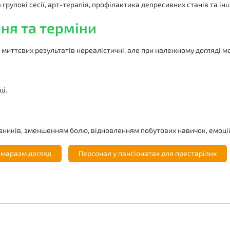
 групові сесії, арт-терапія, профілактика депресивних станів та ін
ня та терміни
я миттєвих результатів нереалістичні, але при належному догляді 
ці.
азників, зменшенням болю, відновленням побутових навичок, емоці
 маразм догляд
Персонал у пансіонатах для престарілих