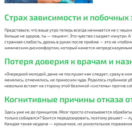
Страх зависимости и побочных
Представьте, что ваше утро теперь всегда начинается не с чашк
больше не здоров, ты — пациент. Это чувство съедает изнутри. А
странная слабость, дрожь в руках после приёма — это не «побоч
химическим дискомфортом, который кажется непредсказуемым
Потеря доверия к врачам и на
«Очередной молодой, даже не послушал как следует, сразу в ко
менялись, отменялись, не приносили чуда. Родилось глубинное у
невольно встают на сторону этой безликой «системы» против со
Когнитивные причины отказа о
Здесь уже не до принципов. Мозг просто отказывается обрабат
только собирался? Боится передозировать, поэтому решает — лу
Каждая такая неудача — крошечное, но унизительное поражение. И