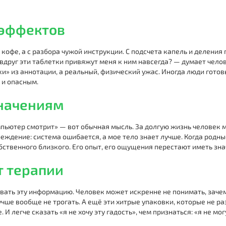
 эффектов
и кофе, а с разбора чужой инструкции. С подсчета капель и делени
 вдруг эти таблетки привяжут меня к ним навсегда? — думает челов
ки» из аннотации, а реальный, физический ужас. Иногда люди гото
 и опасным.
значениям
мпьютер смотрит» — вот обычная мысль. За долгую жизнь человек м
беждение: система ошибается, а мое тело знает лучше. Когда родн
бственного близкого. Его опыт, его ощущения перестают иметь зна
т терапии
ывать эту информацию. Человек может искренне не понимать, зачем
чше вообще не трогать. А ещё эти хитрые упаковки, которые не ра
 легче сказать «я не хочу эту гадость», чем признаться: «я не мог