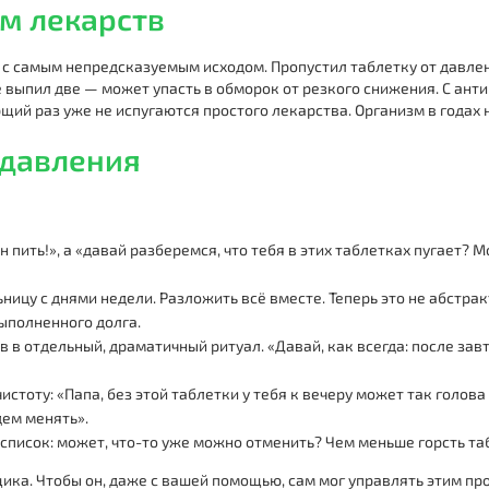
м лекарств
ку с самым непредсказуемым исходом. Пропустил таблетку от давле
ке выпил две — может упасть в обморок от резкого снижения. С ант
ий раз уже не испугаются простого лекарства. Организм в годах н
 давления
 пить!», а «давай разберемся, что тебя в этих таблетках пугает? М
ницу с днями недели. Разложить всё вместе. Теперь это не абстрак
выполненного долга.
 в отдельный, драматичный ритуал. «Давай, как всегда: после завт
чистоту: «Папа, без этой таблетки у тебя к вечеру может так голо
дем менять».
список: может, что-то уже можно отменить? Чем меньше горсть та
ика. Чтобы он, даже с вашей помощью, сам мог управлять этим проц