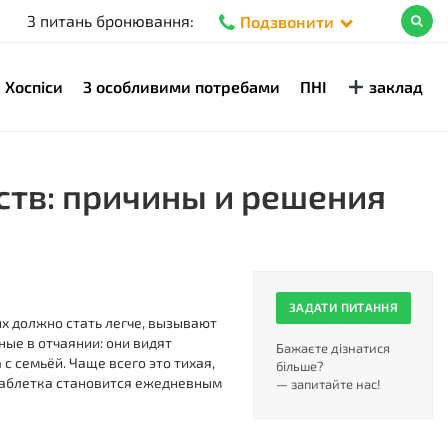
З питань бронювання:
Подзвонити
Хоспіси
З особливими потребами
ПНІ
заклад
ств: причины и решения
ЗАДАТИ ПИТАННЯ
ых должно стать легче, вызывают
ые в отчаянии: они видят
Бажаєте дізнатися
с семьёй. Чаще всего это тихая,
більше?
 таблетка становится ежедневным
— запитайте нас!