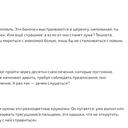
я пилюль. Эти баночки выстраиваются в шеренгу, напоминая: ты
ек. Или ещё страшнее: а если от них станет хуже? Тошнота,
вы мириться с знакомой болью, лишь бы не сталкиваться с новым,
ог пройти через десятки схем лечения, которые постоянно
ые начинают давить, требуя соблюдать предписания, они
чение. А раз так — зачем слушаться?
 нужны эти разноцветные кружочки. Он путается: уже выпил или
зорвать трясущимися пальцами, эти крышки, что не открутить.
у с ней справиться».