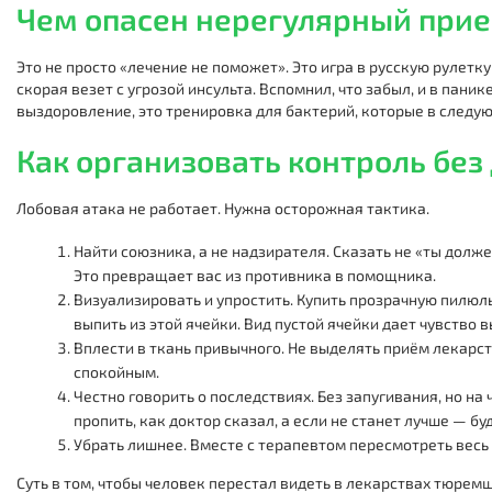
Чем опасен нерегулярный прие
Это не просто «лечение не поможет». Это игра в русскую рулет
скорая везет с угрозой инсульта. Вспомнил, что забыл, и в пани
выздоровление, это тренировка для бактерий, которые в следующ
Как организовать контроль без
Лобовая атака не работает. Нужна осторожная тактика.
Найти союзника, а не надзирателя. Сказать не «ты должен
Это превращает вас из противника в помощника.
Визуализировать и упростить. Купить прозрачную пилюль
выпить из этой ячейки. Вид пустой ячейки дает чувство 
Вплести в ткань привычного. Не выделять приём лекарств
спокойным.
Честно говорить о последствиях. Без запугивания, но на 
пропить, как доктор сказал, а если не станет лучше — бу
Убрать лишнее. Вместе с терапевтом пересмотреть весь 
Суть в том, чтобы человек перестал видеть в лекарствах тюремщ