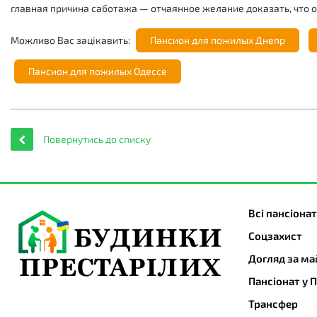
главная причина саботажа — отчаянное желание доказать, что о
Можливо Вас зацікавить:
Пансион для пожилых Днепр
Пансион для пожилых Одессе
Повернутись до списку
Всі пансіона
Cоцзахист
Догляд за ма
Пансіонат у 
Трансфер