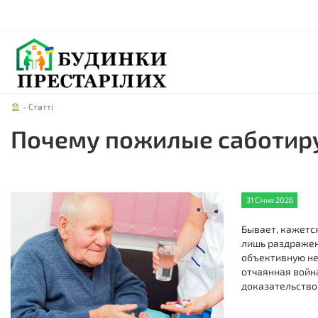
-
Статті
Почему пожилые саботиру
31 Січня 2026
Бывает, кажется
лишь раздражен
объективную нео
отчаянная войн
доказательством