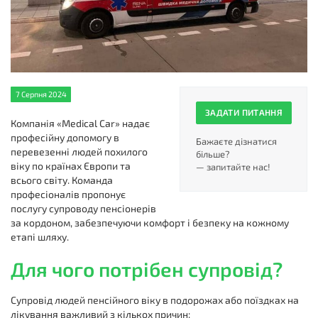
7 Серпня 2024
ЗАДАТИ ПИТАННЯ
Компанія «Medical Car» надає
професійну допомогу в
Бажаєте дізнатися
перевезенні людей похилого
більше?
віку по країнах Європи та
— запитайте нас!
всього світу. Команда
професіоналів пропонує
послугу супроводу пенсіонерів
за кордоном, забезпечуючи комфорт і безпеку на кожному
етапі шляху.
Для чого потрібен супровід?
Супровід людей пенсійного віку в подорожах або поїздках на
лікування важливий з кількох причин: