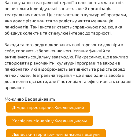
Застосування театральної терапії в пансіонатах для літніх –
це не тільки індивідуальні заняття, але й організація
театральних вистав. Це стає частиною культурної програми,
яка додає різноманіття та радість у життя мешканців
пансіонатів. Такі вистави стають справжньою подією, яка
об’єднує колектив та стимулює інтерес до творчості.
Заходи такого роду відкривають нові горизонти для віри в
себе, сприяють збереженню когнітивних функцій та
активізують соціальну взаємодію. Підкреслимо, що важливо
створювати різноманітні культурні програми та заходи в
пансіонатах, які відображають активність та радість серед
літніх людей. Театральна терапія – це лише один із засобів
досягнення цієї мети, але її потенціал та ефективність справді
вражають.
Можливо Вас зацікавить:
Дім для престарілих Хмельницький
Хоспіс пенсіонерів у Хмельницькому
Львівський геріатричний пансіонат відгуки