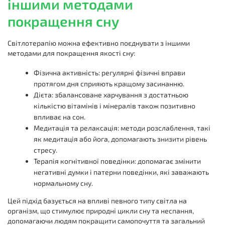
іншими методами
покращення сну
Світлотерапію можна ефективно поєднувати з іншими
методами для покращення якості сну:
Фізична активність: регулярні фізичні вправи
протягом дня сприяють кращому засинанню.
Дієта: збалансоване харчування з достатньою
кількістю вітамінів і мінералів також позитивно
впливає на сон.
Медитація та релаксація: методи розслаблення, такі
як медитація або йога, допомагають знизити рівень
стресу.
Терапія когнітивної поведінки: допомагає змінити
негативні думки і патерни поведінки, які заважають
нормальному сну.
Цей підхід базується на впливі певного типу світла на
організм, що стимулює природні цикли сну та неспання,
допомагаючи людям покращити самопочуття та загальний