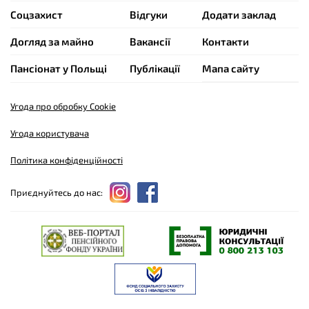
Cоцзахист
Відгуки
Додати заклад
Догляд за майно
Вакансії
Контакти
Пансіонат у Польщі
Публікації
Мапа сайту
Угода про обробку Cookie
Угода користувача
Політика конфіденційності
Приєднуйтесь до нас: