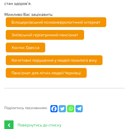
стан здоров’я.
Можливо Вас зацікавить:
Білоцерківський психоневрологічний інтернат
Зміївський геріатричний пансіонат
Хоспис Одесса
Когнітивні порушення у людей похилого віку
Пансіонат для літніх людей Чернівці
Подiлитись посиланням:
Повернутись до списку