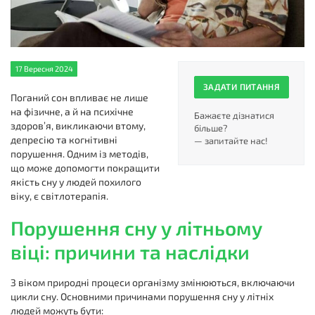
17 Вересня 2024
ЗАДАТИ ПИТАННЯ
Поганий сон впливає не лише
на фізичне, а й на психічне
Бажаєте дізнатися
здоров’я, викликаючи втому,
більше?
депресію та когнітивні
— запитайте нас!
порушення. Одним із методів,
що може допомогти покращити
якість сну у людей похилого
віку, є світлотерапія.
Порушення сну у літньому
віці: причини та наслідки
З віком природні процеси організму змінюються, включаючи
цикли сну. Основними причинами порушення сну у літніх
людей можуть бути: