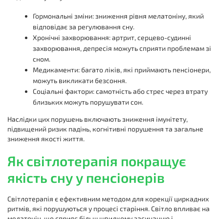
Гормональні зміни: зниження рівня мелатоніну, який
відповідає за регулювання сну.
Хронічні захворювання: артрит, серцево-судинні
захворювання, депресія можуть сприяти проблемам зі
сном.
Медикаменти: багато ліків, які приймають пенсіонери,
можуть викликати безсоння.
Соціальні фактори: самотність або стрес через втрату
близьких можуть порушувати сон.
Наслідки цих порушень включають зниження імунітету,
підвищений ризик падінь, когнітивні порушення та загальне
зниження якості життя.
Як світлотерапія покращує
якість сну у пенсіонерів
Світлотерапія є ефективним методом для корекції циркадних
ритмів, які порушуються у процесі старіння. Світло впливає на
мелатонін, що сприяє більш швидкому засинанню і