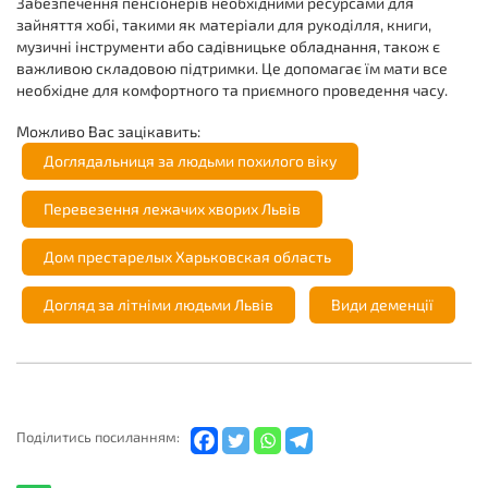
Забезпечення пенсіонерів необхідними ресурсами для
зайняття хобі, такими як матеріали для рукоділля, книги,
музичні інструменти або садівницьке обладнання, також є
важливою складовою підтримки. Це допомагає їм мати все
необхідне для комфортного та приємного проведення часу.
Можливо Вас зацікавить:
Доглядальниця за людьми похилого віку
Перевезення лежачих хворих Львів
Дом престарелых Харьковская область
Догляд за літніми людьми Львів
Види деменції
Подiлитись посиланням: