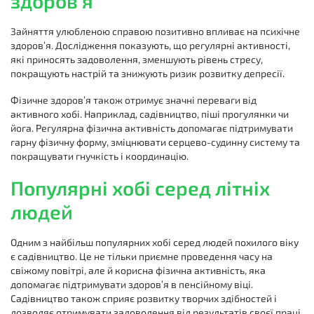
здоров’я
Зайняття улюбленою справою позитивно впливає на психічне
здоров’я. Дослідження показують, що регулярні активності,
які приносять задоволення, зменшують рівень стресу,
покращують настрій та знижують ризик розвитку депресії.
Фізичне здоров’я також отримує значні переваги від
активного хобі. Наприклад, садівництво, піші прогулянки чи
йога. Регулярна фізична активність допомагає підтримувати
гарну фізичну форму, зміцнювати серцево-судинну систему та
покращувати гнучкість і координацію.
Популярні хобі серед літніх
людей
Одним з найбільш популярних хобі серед людей похилого віку
є садівництво. Це не тільки приємне проведення часу на
свіжому повітрі, але й корисна фізична активність, яка
допомагає підтримувати здоров’я в пенсійному віці.
Садівництво також сприяє розвитку творчих здібностей і
дозволяє отримувати задоволення від результатів своєї праці.