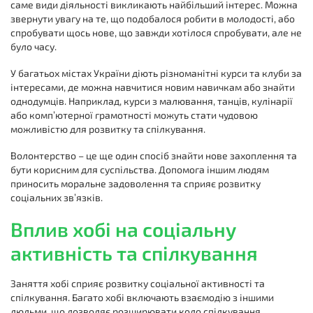
саме види діяльності викликають найбільший інтерес. Можна
звернути увагу на те, що подобалося робити в молодості, або
спробувати щось нове, що завжди хотілося спробувати, але не
було часу.
У багатьох містах України діють різноманітні курси та клуби за
інтересами, де можна навчитися новим навичкам або знайти
однодумців. Наприклад, курси з малювання, танців, кулінарії
або комп’ютерної грамотності можуть стати чудовою
можливістю для розвитку та спілкування.
Волонтерство – це ще один спосіб знайти нове захоплення та
бути корисним для суспільства. Допомога іншим людям
приносить моральне задоволення та сприяє розвитку
соціальних зв’язків.
Вплив хобі на соціальну
активність та спілкування
Заняття хобі сприяє розвитку соціальної активності та
спілкування. Багато хобі включають взаємодію з іншими
людьми, що дозволяє розширювати коло спілкування,