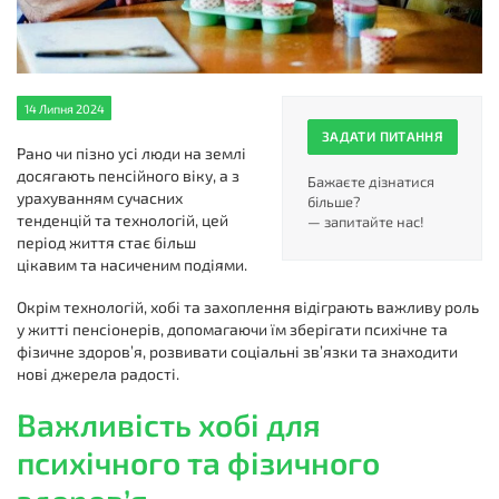
14 Липня 2024
ЗАДАТИ ПИТАННЯ
Рано чи пізно усі люди на землі
досягають пенсійного віку, а з
Бажаєте дізнатися
урахуванням сучасних
більше?
тенденцій та технологій, цей
— запитайте нас!
період життя стає більш
цікавим та насиченим подіями.
Окрім технологій, хобі та захоплення відіграють важливу роль
у житті пенсіонерів, допомагаючи їм зберігати психічне та
фізичне здоров’я, розвивати соціальні зв’язки та знаходити
нові джерела радості.
Важливість хобі для
психічного та фізичного